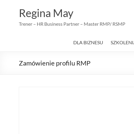
Skip
to
Regina May
content
Trener – HR Business Partner – Master RMP/ RSMP
DLA BIZNESU
SZKOLENI
Zamówienie profilu RMP