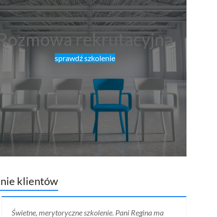
Rozmowa rekrutacyjna
sprawdź szkolenie
nie klientów
Świetne, merytoryczne szkolenie. Pani Regina ma