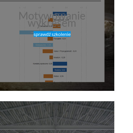
Motywowanie
wykresem
sprawdź szkolenie