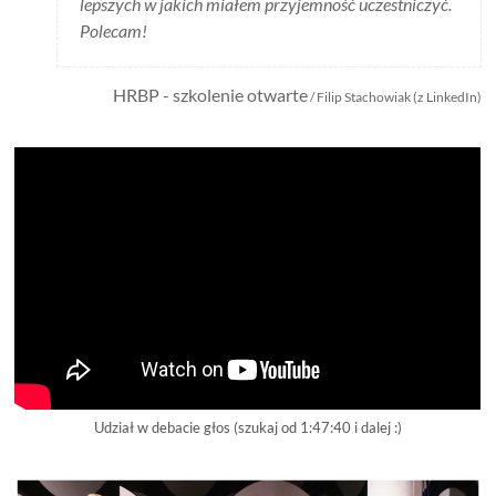
lepszych w jakich miałem przyjemność uczestniczyć.
Polecam!
HRBP - szkolenie otwarte
/ Filip Stachowiak (z LinkedIn)
Udział w debacie głos (szukaj od 1:47:40 i dalej :)