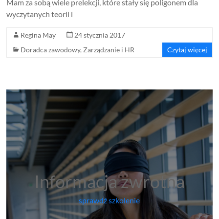
Mam za sobą wiele prelekcji, które stały się poligonem dla
wyczytanych teorii i
Regina May
24 stycznia 2017
Doradca zawodowy
,
Zarządzanie i HR
Czytaj więcej
Informacja zwrotna
sprawdź szkolenie