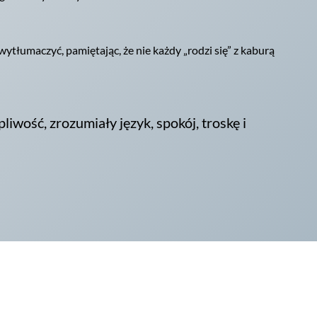
 wytłumaczyć, pamiętając, że nie każdy „rodzi się” z kaburą
pliwość, zrozumiały język, spokój, troskę i