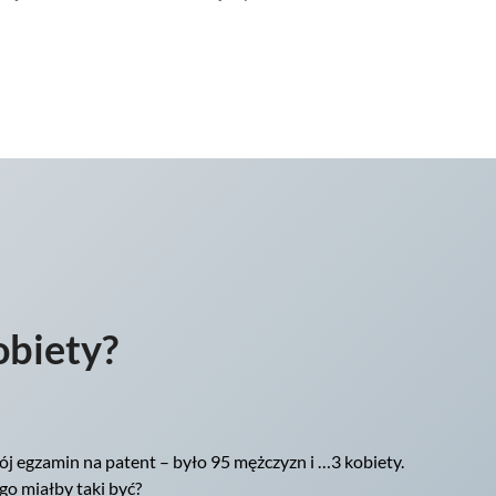
obiety?
ój egzamin na patent – było 95 mężczyzn i …3 kobiety.
ego miałby taki być?