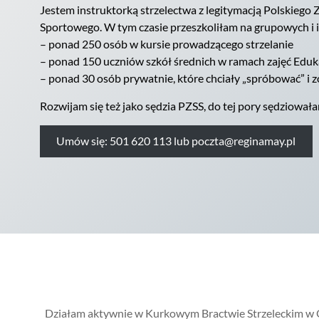
Jestem instruktorką strzelectwa z legitymacją Polskiego 
Sportowego. W tym czasie przeszkoliłam na grupowych i 
– ponad 250 osób w kursie prowadzącego strzelanie
– ponad 150 uczniów szkół średnich w ramach zajęć Eduk
– ponad 30 osób prywatnie, które chciały „spróbować” i zo
Rozwijam się też jako sędzia PZSS, do tej pory sędziowa
Umów się: 501 620 113 lub poczta@reginamay.pl
Działam aktywnie w Kurkowym Bractwie Strzeleckim w Opa