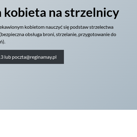
 kobieta na strzelnicy
ekawionym kobietom nauczyć się podstaw strzelectwa
(bezpieczna obsługa broni, strzelanie, przygotowanie do
ń).
3 lub poczta@reginamay.pl