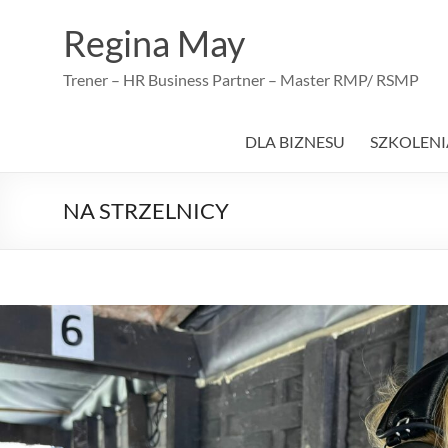
Skip
to
Regina May
content
Trener – HR Business Partner – Master RMP/ RSMP
DLA BIZNESU
SZKOLENI
NA STRZELNICY