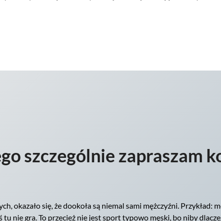
go szczególnie zapraszam k
ych, okazało się, że dookoła są niemal sami mężczyźni. Przykład: m
tu nie gra. To przecież nie jest sport typowo męski, bo niby dlacz