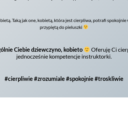
tą. Taką jak one, kobietą, która jest cierpliwa, potrafi spokojnie
przypiętą do pieluszki
gólnie Ciebie dziewczyno, kobieto
Oferuję Ci cier
jednocześnie kompetencje instruktorki.
#cierpliwie #zrozumiale #spokojnie #troskliwie