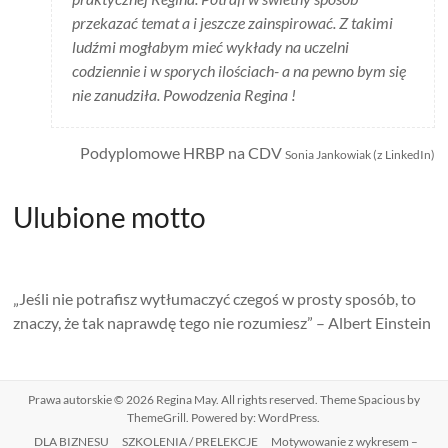
przekazać temat a i jeszcze zainspirować. Z takimi
ludźmi mogłabym mieć wykłady na uczelni
codziennie i w sporych ilościach- a na pewno bym się
nie zanudziła. Powodzenia Regina !
Podyplomowe HRBP na CDV
Sonia Jankowiak (z LinkedIn)
Ulubione motto
„Jeśli nie potrafisz wytłumaczyć czegoś w prosty sposób, to
znaczy, że tak naprawdę tego nie rozumiesz” – Albert Einstein
Prawa autorskie © 2026
Regina May
. All rights reserved. Theme
Spacious
by
ThemeGrill. Powered by:
WordPress
.
DLA BIZNESU
SZKOLENIA / PRELEKCJE
Motywowanie z wykresem –