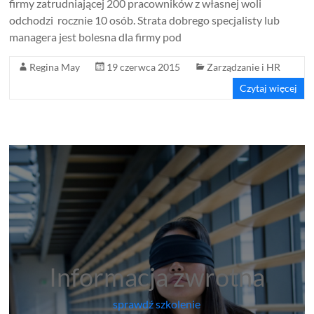
firmy zatrudniającej 200 pracowników z własnej woli
odchodzi rocznie 10 osób. Strata dobrego specjalisty lub
managera jest bolesna dla firmy pod
Regina May
19 czerwca 2015
Zarządzanie i HR
Czytaj więcej
Informacja zwrotna
sprawdź szkolenie