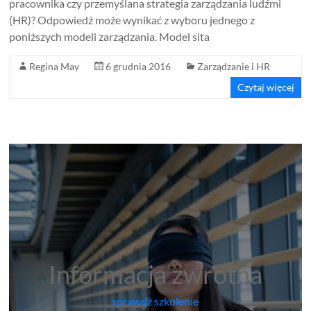
pracownika czy przemyślana strategia zarządzania ludźmi
(HR)? Odpowiedź może wynikać z wyboru jednego z
poniższych modeli zarządzania. Model sita
Regina May
6 grudnia 2016
Zarządzanie i HR
Czytaj więcej
Informacja zwrotna
sprawdź szkolenie