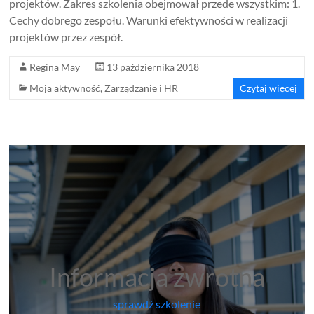
projektów. Zakres szkolenia obejmował przede wszystkim: 1.
Cechy dobrego zespołu. Warunki efektywności w realizacji
projektów przez zespół.
Regina May
13 października 2018
Moja aktywność
,
Zarządzanie i HR
Czytaj więcej
Informacja zwrotna
sprawdź szkolenie