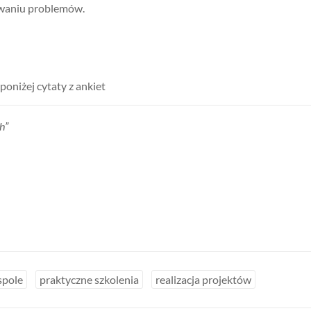
waniu problemów.
poniżej cytaty z ankiet
h”
spole
praktyczne szkolenia
realizacja projektów