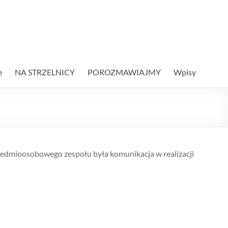
e
NA STRZELNICY
POROZMAWIAJMY
Wpisy
siedmioosobowego zespołu była komunikacja w realizacji