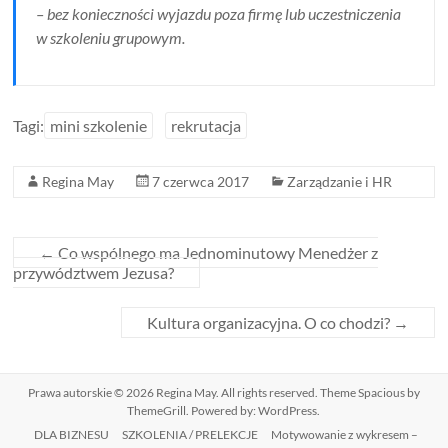
– bez konieczności wyjazdu poza firmę lub uczestniczenia
w szkoleniu grupowym.
Tagi:
mini szkolenie
rekrutacja
Regina May
7 czerwca 2017
Zarządzanie i HR
←
Co wspólnego ma Jednominutowy Menedżer z
przywództwem Jezusa?
Kultura organizacyjna. O co chodzi?
→
Prawa autorskie © 2026
Regina May
. All rights reserved. Theme
Spacious
by
ThemeGrill. Powered by:
WordPress
.
DLA BIZNESU
SZKOLENIA / PRELEKCJE
Motywowanie z wykresem –