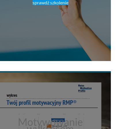
sprawdź szkolenie
Motywowanie
wykresem