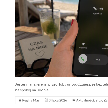
Jesteś managerem i przed Tobą urlop. Czujesz, że bez te
na spokój na urlopie.
Regina May
3 lipca 2026
Aktualności
,
Blog
,
Za