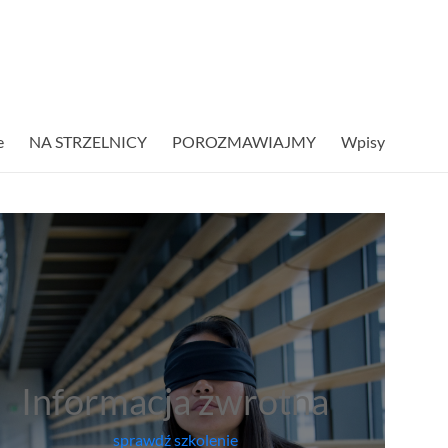
e
NA STRZELNICY
POROZMAWIAJMY
Wpisy
Informacja zwrotna
sprawdź szkolenie