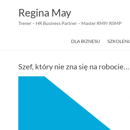
Skip
to
Regina May
content
Trener – HR Business Partner – Master RMP/ RSMP
DLA BIZNESU
SZKOLENI
Szef, który nie zna się na robocie…