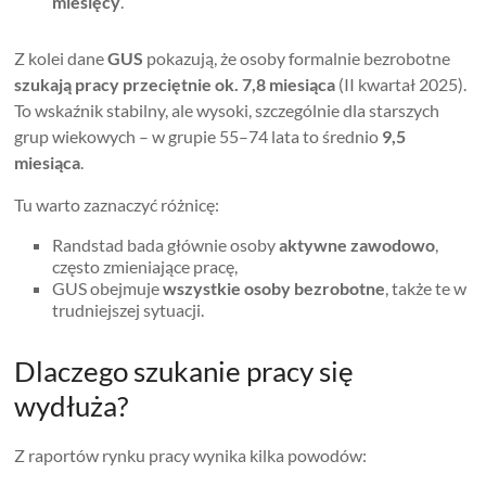
miesięcy
.
Z kolei dane
GUS
pokazują, że osoby formalnie bezrobotne
szukają pracy przeciętnie ok. 7,8 miesiąca
(II kwartał 2025).
To wskaźnik stabilny, ale wysoki, szczególnie dla starszych
grup wiekowych – w grupie 55–74 lata to średnio
9,5
miesiąca
.
Tu warto zaznaczyć różnicę:
Randstad bada głównie osoby
aktywne zawodowo
,
często zmieniające pracę,
GUS obejmuje
wszystkie osoby bezrobotne
, także te w
trudniejszej sytuacji.
Dlaczego szukanie pracy się
wydłuża?
Z raportów rynku pracy wynika kilka powodów: